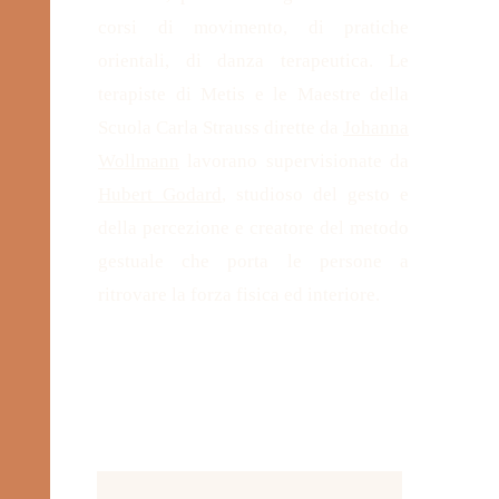
corsi di movimento, di pratiche
orientali, di danza terapeutica. Le
terapiste di Metis e le Maestre della
Scuola Carla Strauss dirette da
Johanna
Wollmann
lavorano supervisionate da
Hubert Godard
, studioso del gesto e
della percezione e creatore del metodo
gestuale che porta le persone a
ritrovare la forza fisica ed interiore.